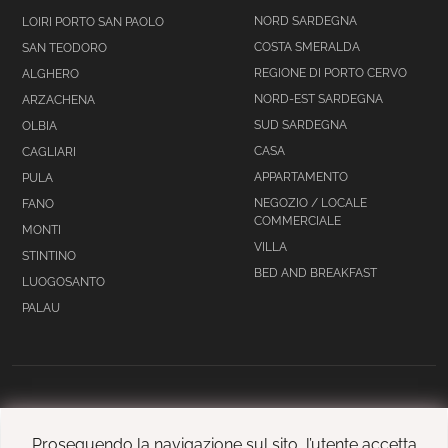
NORD SARDEGNA
LOIRI PORTO SAN PAOLO
COSTA SMERALDA
SAN TEODORO
REGIONE DI PORTO CERVO
ALGHERO
NORD-EST SARDEGNA
ARZACHENA
SUD SARDEGNA
OLBIA
CASA
CAGLIARI
APPARTAMENTO
PULA
NEGOZIO / LOCALE
FANO
COMMERCIALE
MONTI
VILLA
STINTINO
BED AND BREAKFAST
LUOGOSANTO
PALAU
Avvisi legali
Proseguendo la navigazione sul sito, l’utente accetta