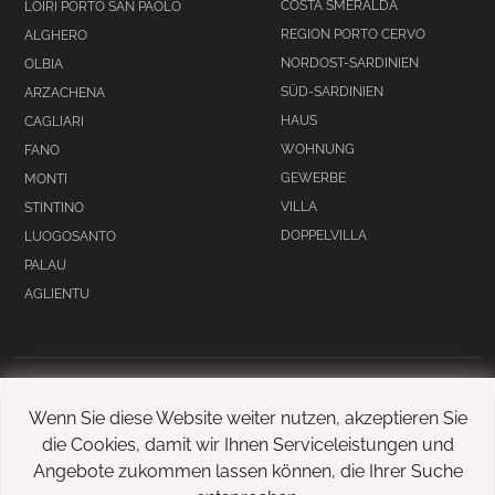
COSTA SMERALDA
LOIRI PORTO SAN PAOLO
REGION PORTO CERVO
ALGHERO
NORDOST-SARDINIEN
OLBIA
SÜD-SARDINIEN
ARZACHENA
HAUS
CAGLIARI
WOHNUNG
FANO
GEWERBE
MONTI
VILLA
STINTINO
DOPPELVILLA
LUOGOSANTO
PALAU
AGLIENTU
Wenn Sie diese Website weiter nutzen, akzeptieren Sie
Rechtliche Hinweise
die Cookies, damit wir Ihnen Serviceleistungen und
Allgemeine
Angebote zukommen lassen können, die Ihrer Suche
Nutzungsbedingungen