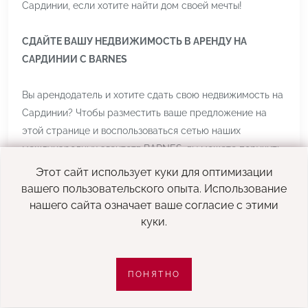
Сардинии, если хотите найти дом своей мечты!
СДАЙТЕ ВАШУ НЕДВИЖИМОСТЬ В АРЕНДУ НА
САРДИНИИ С BARNES
Вы арендодатель и хотите сдать свою недвижимость на
Сардинии? Чтобы разместить ваше предложение на
этой странице и воспользоваться сетью наших
международных агентств BARNES, вы можете поручить
управление арендой вашей недвижимости нашим
Этот сайт использует куки для оптимизации
консультантам по сезонной аренде.
вашего пользовательского опыта. Использование
нашего сайта означает ваше согласие с этими
Специализируясь на аренде престижной
куки.
недвижимости по всей Сардинии
, наши консультанты
помогут вам в реализации проекта аренды
недвижимости. Мы посоветуем, как лучше представить
ПОНЯТНО
ФИЛЬТРЫ
вашу недвижимость и установить правильную цену за